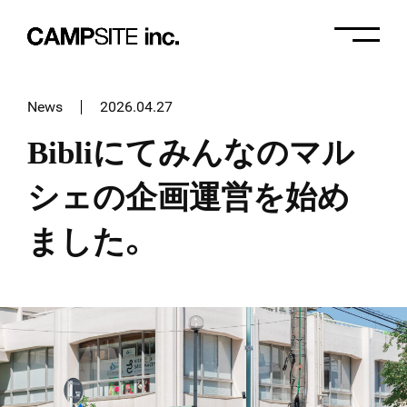
News
2026.04.27
About
Bibliにてみんなのマル
シェの企画運営を始め
Service
ました。
建築設計
Works
地域事業
News
プロジェクトマネジメント
Recruit