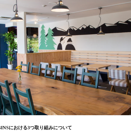
INS
における
3
つ取り組みについて