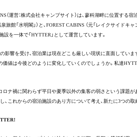
INS
（運営：株式会社キャンプサイト）は、蓼科湖畔に位置する宿
温泉旅館「水明閣」）と、
FOREST CABINS
（元「レイクサイドキャ
施設を一体で「
HYTTER
」として運営しています。
の影響を受け、宿泊業は現在どこも厳しい現状に直面しています
の価値は今後どのように変化していくのでしょうか。私達
HYT
コロナ禍に関わらず平日や夏季以外の集客の弱さという課題が
し、これからの宿泊施設のあり方について考え、新たに
3
つの取
YTTER!